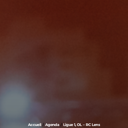
AGENDA
REJOINDRE LA TEAM
CONSULTER L'AGENDA
COUPE DU MONDE 2026
Accueil
Agenda
Ligue 1, OL – RC Lens