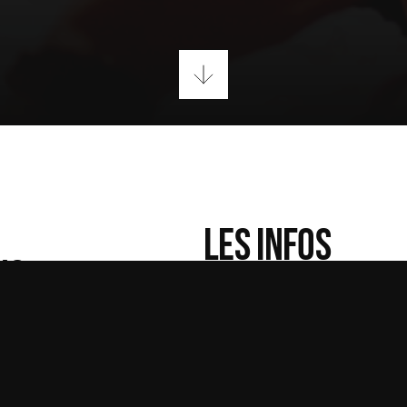
LES INFOS
NS
R TON ÉQUIPE PRÉFÉRÉE !
du 17 mai 2026 à 21:00 au 17
 HD + 12 écrans 4K (55 & 75 pouces) +
26, rue Félix Faure
59350 Saint André Lez Lille
pêche-toi d’arriver pour prendre ta
(Parking gratuit, 700 places)
Parking gratuit, 700 places