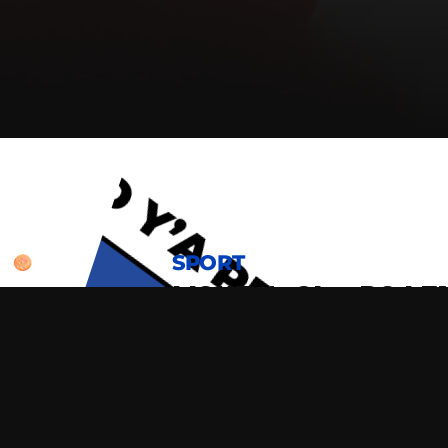
SPORT
LIGUE 1, OL – RC LE
RENDEZ-VOUS CHEZ HALL U NEED POUR SUPPORTE
Diffusion au resto/bar/bowling : 6 écrans géants
son HD
Ici, c’est premier arrivé, premier servi. Alors dé
place le jour J !