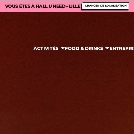
VOUS ÊTES À HALL U NEED - LILLE
CHANGER DE LOCALISATION
ACTIVITÉS
FOOD & DRINKS
ENTREPRI
MA CARTE
ACCUEIL