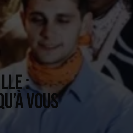
LLE :
QU’À VOUS